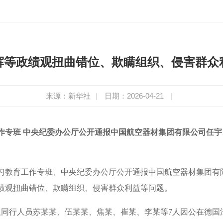
辉等政绩观扭曲错位、欺瞒组织、侵害群众
来源：新华社
|
日期：2026-04-21
|
作专班 中央纪委办公厅公开通报中国航空器材集团有限公司任
教育工作专班、中央纪委办公厅公开通报中国航空器材集团有
绩观扭曲错位、欺瞒组织、侵害群众利益等问题。
及同行人员苏某某、伍某某、焦某、崔某、李某等7人因公在德国