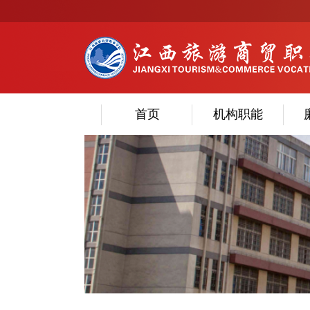
首页
机构职能