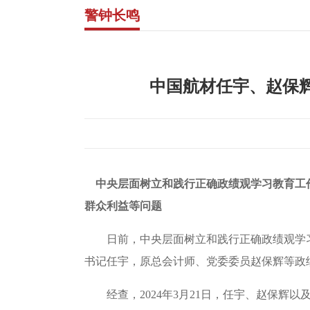
警钟长鸣
中国航材任宇、赵保
中央层面树立和践行正确政绩观学习教育工
群众利益等问题
日前，中央层面树立和践行正确政绩观学习
书记任宇，原总会计师、党委委员赵保辉等政
经查，2024年3月21日，任宇、赵保辉以