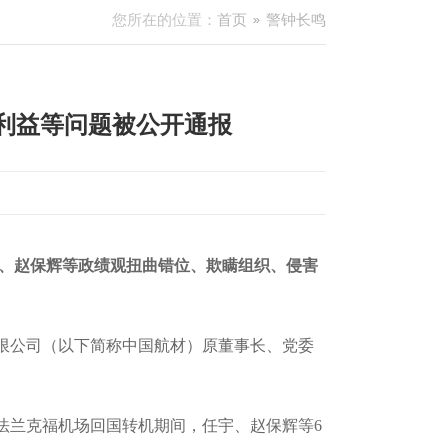
您所在的位置：
首页
警钟长鸣
利益等问题被公开通报
宇、赵保辉等政绩观扭曲错位、欺瞒组织、侵害
限公司（以下简称中国航材）原董事长、党委
法兰克福机场回国转机期间，任宇、赵保辉等6