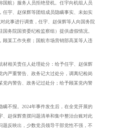
称国航）服务人员拒绝登机。任宇向机组人员
，任宇、赵保辉等团组成员隐瞒事实、未如实
组织对此事进行调查，任宇、赵保辉等人向国务院
驻国务院国资委纪检监察组）提供虚假情况。
，顾某工作失察；国航市场营销部高某等人违
航材相关责任人处理处分：给予任宇、赵保辉
党内严重警告、政务记大过处分，调离纪检岗
某党内警告、政务记过处分；给予顾某党内警
不报。2024年事件发生后，在全党开展的
任宇、赵保辉查摆问题清单和集中整治台账对此
问题反映出，少数党员领导干部党性不强，不