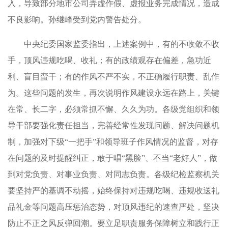
入，导致部分地市公司弄虚作假、虚报业务完成情况，造成
不良影响。孙继峰受到党内警告处分。
中央纪委国家监委指出，上述案例中，有的不收敛不收
手，顶风违规吃喝、收礼；有的政绩观存在偏差，急功近
利、盲目蛮干；有的作风不严不实，不正确履行职责、乱作
为。这些问题的发生，再次说明作风建设永远在路上，关键
在常、长二字，必须常抓不懈、久久为功。各级党组织和领
导干部要强化责任担当，完善经常性发现问题、解决问题机
制，加强对下级“一把手”和领导班子作风情况的监督，对存
在问题的及时提醒纠正，敢于唱“黑脸”、不当“老好人”，做
到对党负责、对事业负责、对同志负责。各级纪检监察机关
要坚持严的基调不动摇，始终保持对违规吃喝、违规收送礼
品礼金等问题高压惩治态势，对顶风违纪的速查严处，坚决
防止不正之风反弹回潮。要立足职责服务保障树立和践行正